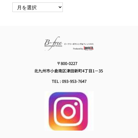
ア
ー
カ
イ
ブ
〒800-0227　
北九州市小倉南区津田新町4丁目1－35
TEL : 093-953-7647