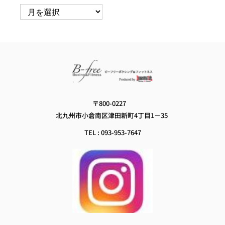
ア
ー
カ
イ
ブ
〒800-0227　
北九州市小倉南区津田新町4丁目1－35
TEL : 093-953-7647