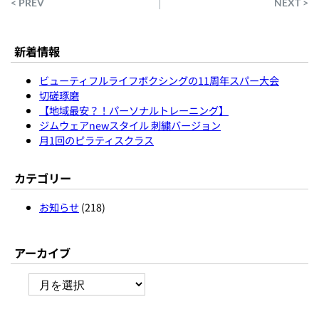
< PREV
NEXT >
新着情報
ビューティフルライフボクシングの11周年スパー大会
切磋琢磨
【地域最安？！パーソナルトレーニング】
ジムウェアnewスタイル 刺繍バージョン
月1回のピラティスクラス
カテゴリー
お知らせ
(218)
アーカイブ
ア
ー
カ