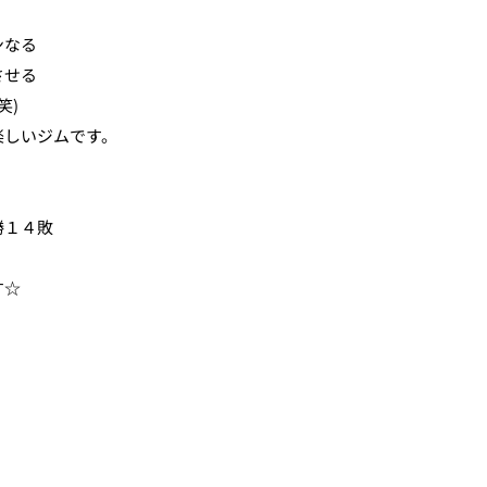
ンなる
させる
笑)
	とにかく楽しいジムです。
。
勝１４敗
す☆