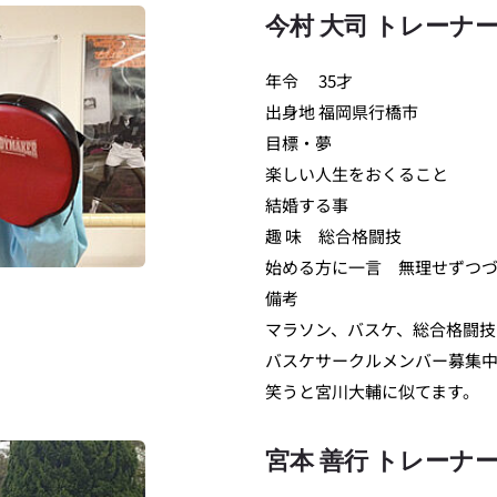
今村 大司 トレーナ
年令	35才
出身地	福岡県行橋市
目標・夢	
楽しい人生をおくること
結婚する事
趣 味	総合格闘技
始める方に一言	無
備考	
マラソン、バスケ、総合格闘技
バスケサークルメンバー募集
笑うと宮川大輔に似てます。
宮本 善行 トレーナ