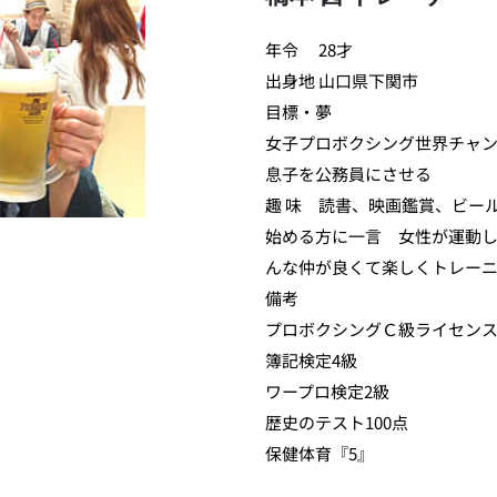
年令	28才
出身地	山口県下関市
目標・夢	
女子プロボクシング世界チャ
息子を公務員にさせる
趣 味	読書、映画鑑賞、ビー
始める方に一言	女性が運動しやすい様に心掛けています。み
んな仲が良くて楽しくトレー
備考	
プロボクシングＣ級ライセン
簿記検定4級
ワープロ検定2級
歴史のテスト100点
保健体育『5』