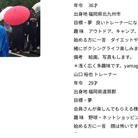
年令	36才
出身地	福岡県北九州市
目標・夢	良いトレーナ
趣 味	アウトドア、キャ
始める方に一言	ダイエットや選手希望の方、大歓迎です。一
緒にボクシングライフ楽しみ
備考	絵画、写真もします。
＊浅く広く多趣味です。yamaguti-
山口 裕也 トレーナー
年令	29才
出身地	福岡県遠賀郡
目標・夢	
会員さんが楽しんでもらえる
趣 味	野球・ネットショッピ
始める方に一言	顔は怖いですが気さくに話しかけてください
＾