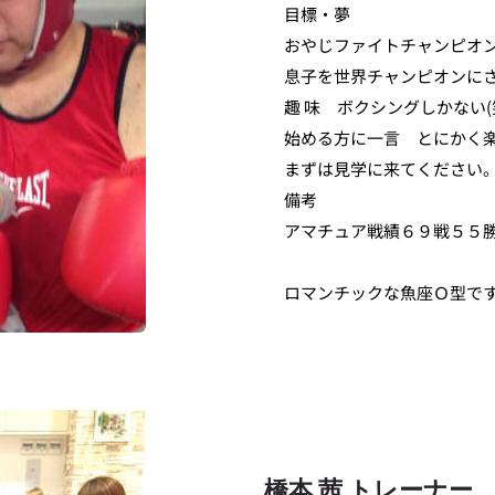
目標・夢	
おやじファイトチャンピオ
息子を世界チャンピオンに
趣 味	ボクシングしかない(
始める方に一言
まずは見学に来てください
備考	
アマチュア戦績６９戦５５
ロマンチックな魚座Ｏ型で
橋本 茜 トレーナー