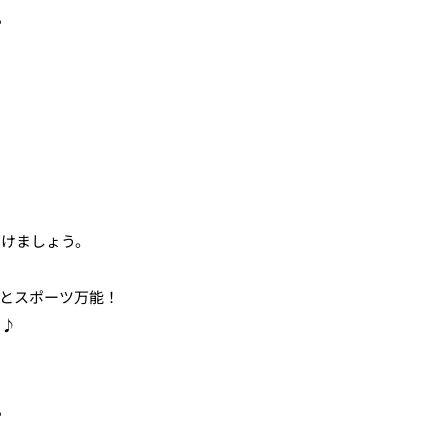
ー
理せずつづけましょう。
とスポーツ万能！
中♪
ー