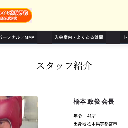
パーソナル／MMA
入会案内・よくある質問
ト
スタッフ紹介
橋本 政俊 会長
年令	41才
出身地	栃木県宇都宮市